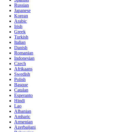
Russian
Japanese
Korean
Arabic
Irish
Greek
Turkish
Italian
Danish
Romanian
Indonesian
Czech
Afrikaans
Swedish
Polish
Basque
Catalan
Esperanto
Hindi
Lao
Albanian
Amharic
Armenian
Azerbaijani