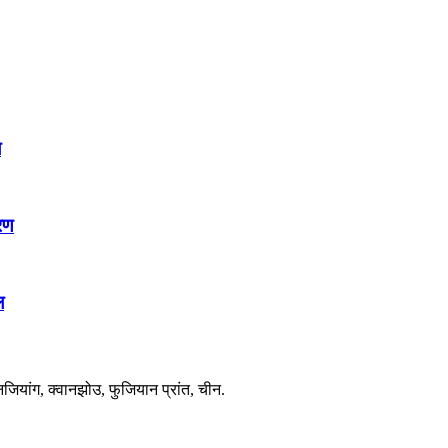
े
रण
ल
िनजियांग, क्वानझोउ, फुजियान प्रांत, चीन.