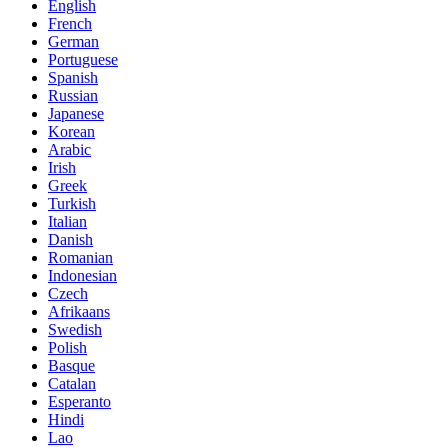
English
French
German
Portuguese
Spanish
Russian
Japanese
Korean
Arabic
Irish
Greek
Turkish
Italian
Danish
Romanian
Indonesian
Czech
Afrikaans
Swedish
Polish
Basque
Catalan
Esperanto
Hindi
Lao